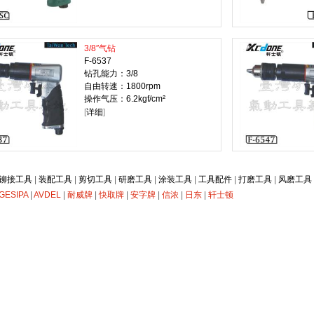
3/8″气钻
F-6537
钻孔能力：3/8
自由转速：1800rpm
操作气压：6.2kgf/cm²
[
详细
]
铆接工具
|
装配工具
|
剪切工具
|
研磨工具
|
涂装工具
|
工具配件
|
打磨工具
|
风磨工具
GESIPA
|
AVDEL
|
耐威牌
|
快取牌
|
安字牌
|
信浓
|
日东
|
轩士顿