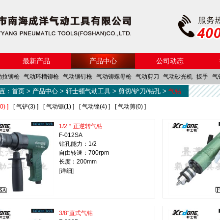
最新产品
产品中心
公司动态
动拉铆枪
气动环槽铆枪
气动铆钉枪
气动铆螺母枪
气动剪刀
气动砂光机
扳手
气
置：
首页
>
产品中心
>
轩士顿气动工具
>
剪切/铲刀/钻孔
>
气钻
手
气动防蚊网剪刀
) ]
[ 气铲(3) ]
[ 气动锯(1) ]
[ 气动锉(4) ]
[ 气动剪(0) ]
1/2＂正逆转气钻
F-012SA
钻孔能力：1/2
自由转速：700rpm
长度：200mm
[
详细
]
3/8″直式气钻