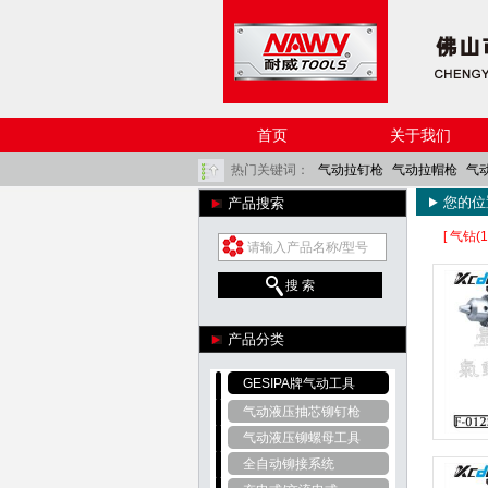
首页
关于我们
热门关键词：
气动拉钉枪
气动拉帽枪
气
您的位
产品搜索
角磨机
气铲
气动除锈器
风炮
气动棘轮扳
[ 气钻(10
搜 索
产品分类
GESIPA牌气动工具
气动液压抽芯铆钉枪
气动液压铆螺母工具
全自动铆接系统