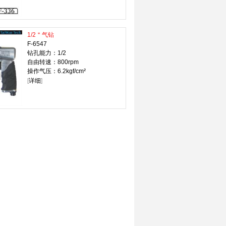
1/2＂气钻
F-6547
钻孔能力：1/2
自由转速：800rpm
操作气压：6.2kgf/cm²
[
详细
]