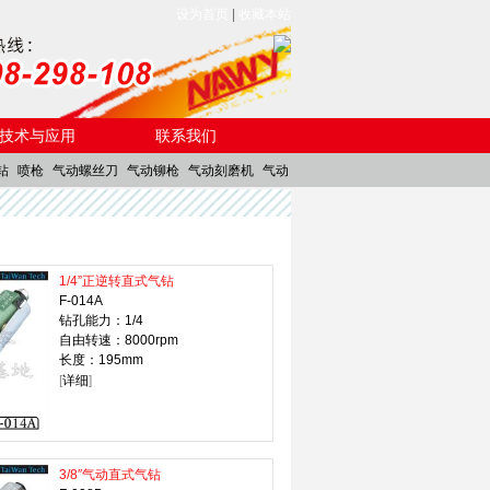
设为首页
|
收藏本站
技术与应用
联系我们
钻
喷枪
气动螺丝刀
气动铆枪
气动刻磨机
气动
1/4”正逆转直式气钻
F-014A
钻孔能力：1/4
自由转速：8000rpm
长度：195mm
[
详细
]
3/8″气动直式气钻