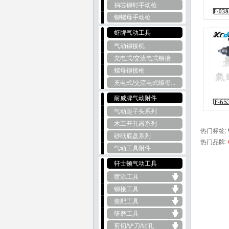
抽芯铆钉手动枪
铆螺母手动枪
虾牌气动工具
气动铆接机
充电式/交流电式铆接...
螺母铆接枪
充电式/交流电式螺母...
耐威牌气动附件
气动起子头系列
木工开孔器系列
热门标签:
砂纸底盘系列
热门品牌:
气动工具附件
轩士顿气动工具
喷涂工具
铆接工具
装配工具
研磨工具
剪切/铲刀/钻孔