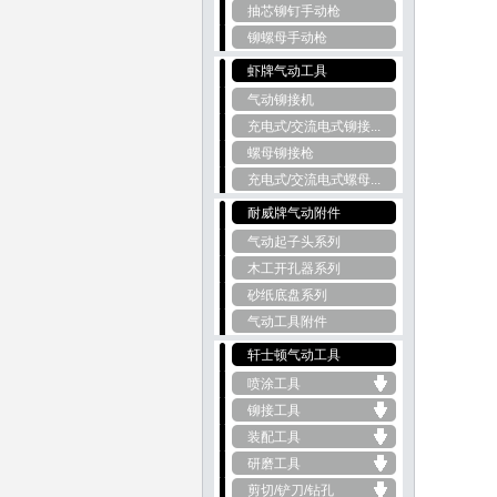
抽芯铆钉手动枪
铆螺母手动枪
虾牌气动工具
气动铆接机
充电式/交流电式铆接...
螺母铆接枪
充电式/交流电式螺母...
耐威牌气动附件
气动起子头系列
木工开孔器系列
砂纸底盘系列
气动工具附件
轩士顿气动工具
喷涂工具
铆接工具
装配工具
研磨工具
剪切/铲刀/钻孔