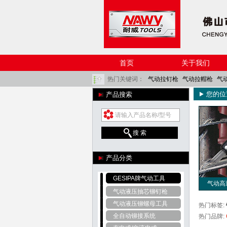
首页
关于我们
热门关键词：
气动拉钉枪
气动拉帽枪
气
您的位
产品搜索
角磨机
气铲
气动除锈器
风炮
气动棘轮扳
搜 索
产品分类
GESIPA牌气动工具
气动高
气动液压抽芯铆钉枪
气动液压铆螺母工具
热门标签:
全自动铆接系统
热门品牌: