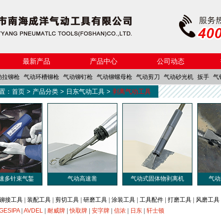
最新产品
产品中心
公司动态
动拉铆枪
气动环槽铆枪
气动铆钉枪
气动铆螺母枪
气动剪刀
气动砂光机
扳手
气
置：
首页
>
产品分类
>
日东气动工具
>
剥离气动工具
手
气动防蚊网剪刀
速多针束气錾
气动高速凿
气动式固体物剥离机
气动
铆接工具
|
装配工具
|
剪切工具
|
研磨工具
|
涂装工具
|
工具配件
|
打磨工具
|
风磨工具
GESIPA
|
AVDEL
|
耐威牌
|
快取牌
|
安字牌
|
信浓
|
日东
|
轩士顿